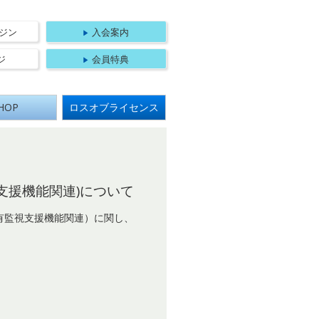
法人 日本航空機操縦士協会
ジン
入会案内
ジ
会員特典
HOP
ロスオブライセンス
視支援機能関連)について
有監視支援機能関連）に関し、