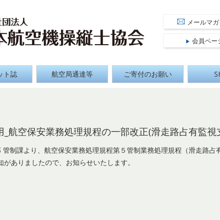
 Aircraft Pilot Association
公益社団
メールマガ
会員ペー
ット誌
航空局通達等
ご寄付のお願い
S
9適用_航空保安業務処理規程の一部改正(滑走路占有監
制部 管制課より、航空保安業務処理規程第５管制業務処理規程（滑走路占
知がありましたので、お知らせいたします。