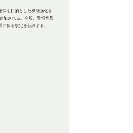
確保を目的とした機能強化を
が追加される。今般、警報音及
置に係る規定を新設する。