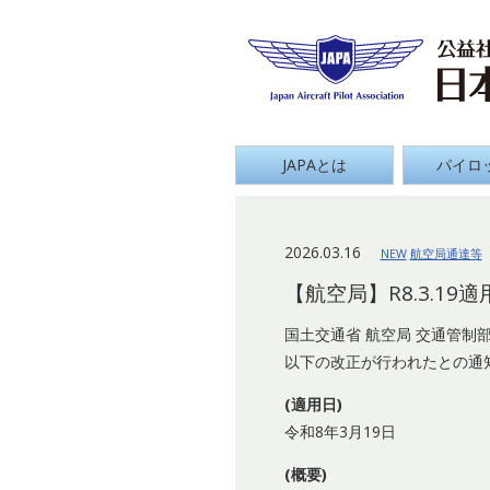
Japan
グローバルナビ
JAPAとは
パイロ
2026.03.16
NEW
航空局通達等
【航空局】R8.3.1
国土交通省 航空局 交通管
以下の改正が行われたとの通
(適用日)
令和8年3月19日
(概要)