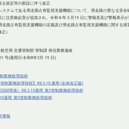
係る規定等の新設に伴う改正
システムである滑走路占有監視支援機能について、滑走路の更なる安全
1 日に注意喚起音が追加され、令和８年３月19 日に警報音及び警報表示
滑走路占有監視支援機能の定義及び滑走路占有監視支援機能に関する措
修正）
 航空局 交通管制部 管制課 発信業務連絡
 号(適用日:令和8年3月 19 日)
5管制業務処理規程
業務処理規程】R8.3.19.適用 (全体改正版)
旧対照表）R8.3.19適用_第5管制業務処理規程
.19適用_第5管制業務処理規程
有警報