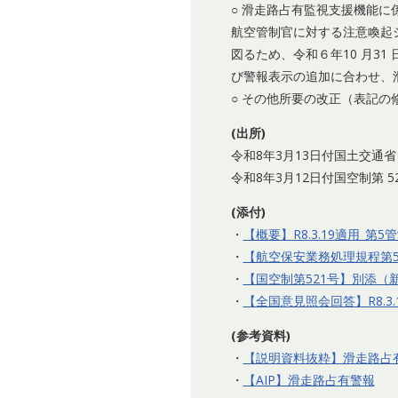
○ 滑走路占有監視支援機能に
航空管制官に対する注意喚起
図るため、令和６年10 月3
び警報表示の追加に合わせ、
○ その他所要の改正（表記の
(出所)
令和8年3月13日付国土交通省
令和8年3月12日付国空制第 521
(添付)
・
【概要】R8.3.19適用_第
・
【航空保安業務処理規程第5管制
・
【国空制第521号】別添（新
・
【全国意見照会回答】R8.3
(参考資料)
・
【説明資料抜粋】滑走路占
・
【AIP】滑走路占有警報