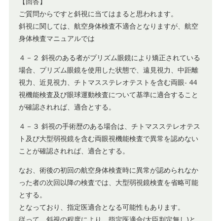
【回答】
ご質問からですと斜視に当てはまると思われます。
斜視に関しては、航空身体検査不適合となりますが、航空
身体検査マニュアルでは
４－２ 斜視のある者がプリズム眼鏡により矯正されている
場合、プリズム眼鏡を使用した状態で、遠見視力、中距離
視力、近見視力、チトマスステレオテストを含む両眼- 44
視機能検査及び眼球運動検査について基準に適合すること
が確認されれば、適合とする。
４－３ 斜視の手術歴のある場合は、チトマスステレオテス
ト及び大型弱視鏡を含む両眼視機能検査で異常を認めない
ことが確認されれば、適合とする。
なお、術後の初回の航空身体検査時に異常が認められなか
った者の次回以降の検査では、大型弱視鏡検査を省略可能
とする。
となっており、指定医適合となる可能性もあります。
従って、斜視の程度により、指定医適合(大臣判定無し)と