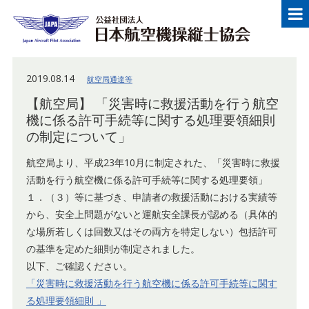
メニュー
Japan Aircraft Pilot Association
公益
2019.08.14
航空局通達等
【航空局】 「災害時に救援活動を行う航空
機に係る許可手続等に関する処理要領細則
の制定について」
航空局より、平成23年10月に制定された、「災害時に救援
活動を行う航空機に係る許可手続等に関する処理要領」
１．（３）等に基づき、申請者の救援活動における実績等
から、安全上問題がないと運航安全課長が認める（具体的
な場所若しくは回数又はその両方を特定しない）包括許可
の基準を定めた細則が制定されました。
以下、ご確認ください。
「災害時に救援活動を行う航空機に係る許可手続等に関す
る処理要領細則 」