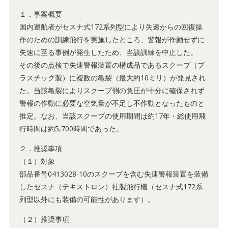
１．事案概要
国内運航者がセスナ式172系列型により失速からの回復操
作のための訓練飛行を実施したところ、警報が作動せずに
失速に至る事例が発生したため、当該訓練を中止した。
その後の点検で失速警報装置の構成品であるスクープ（プ
ラスチック製）に複数の亀裂（最大約10ミリ）が発見され
た。当該亀裂によりスクープ側の負圧が十分に確保されず
警報の作動に必要な空気量が不足し不作動となったものと
推定。なお、当該スクープの使用期間は約17年・総使用飛
行時間は約5,700時間であった。
２．推奨事項
（１）対象
部品番号0413028-10のスクープを含む失速警報装置を装備
したセスナ（テキストロン）社製飛行機（セスナ式172系
列型以外にも装備の可能性があります）。
（２）推奨事項