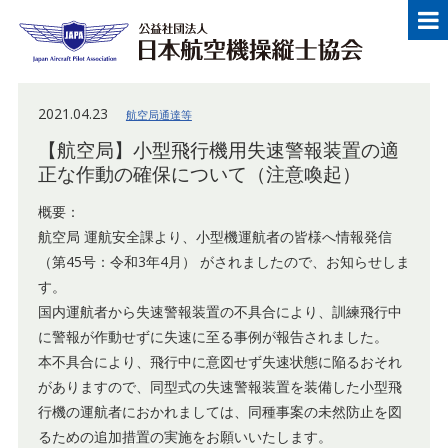
メニュー
Japan Aircraft Pilot Association
公益
2021.04.23
航空局通達等
【航空局】小型飛行機用失速警報装置の適
正な作動の確保について（注意喚起）
概要：
航空局 運航安全課より、小型機運航者の皆様へ情報発信
（第45号：令和3年4月） がされましたので、お知らせしま
す。
国内運航者から失速警報装置の不具合により、訓練飛行中
に警報が作動せずに失速に至る事例が報告されました。
本不具合により、飛行中に意図せず失速状態に陥るおそれ
がありますので、同型式の失速警報装置を装備した小型飛
行機の運航者におかれましては、同種事案の未然防止を図
るための追加措置の実施をお願いいたします。