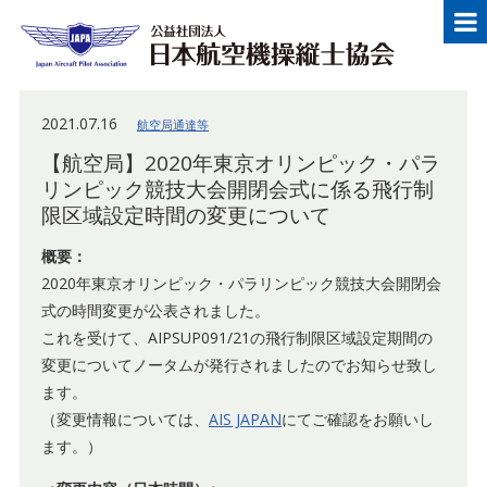
メニュー
Japan Aircraft Pilot Association
公益
2021.07.16
航空局通達等
【航空局】2020年東京オリンピック・パラ
リンピック競技大会開閉会式に係る飛行制
限区域設定時間の変更について
概要：
2020年東京オリンピック・パラリンピック競技大会開閉会
式の時間変更が公表されました。
これを受けて、AIPSUP091/21の飛行制限区域設定期間の
変更についてノータムが発行されましたのでお知らせ致し
ます。
（変更情報については、
AIS JAPAN
にてご確認をお願いし
ます。）