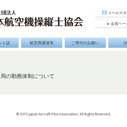
 Aircraft Pilot Association
公益社団
メールマガ
会員ペー
ット誌
航空局通達等
ご寄付のお願い
S
務局の勤務体制について
© 2015 Japan Aircraft Pilot Association. All Rights Reserved.