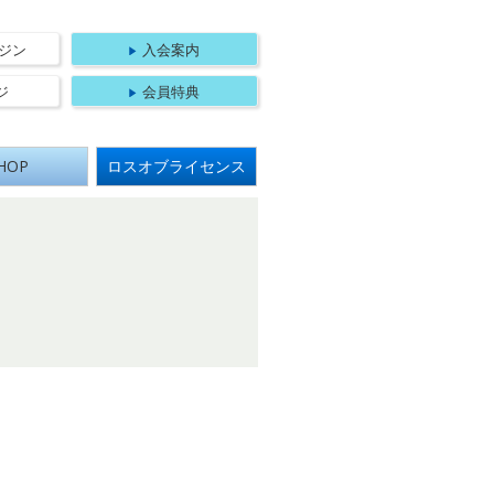
法人 日本航空機操縦士協会
ジン
入会案内
ジ
会員特典
HOP
ロスオブライセンス