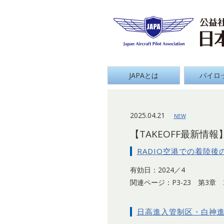
Japan
グローバルナビ
JAPAとは
パイロ
2025.04.21
NEW
【TAKEOFF最新情
RADIO空港での着陸
有効日：2024／4
関連ページ：P3-23 第3章 3
日高進入管制区・白神