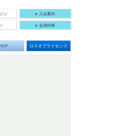
法人 日本航空機操縦士協会
ジン
入会案内
ジ
会員特典
HOP
ロスオブライセンス