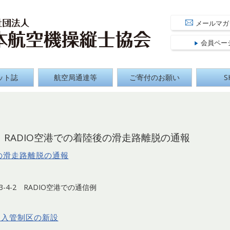
 Aircraft Pilot Association
公益社団
メールマガ
会員ペー
ット誌
航空局通達等
ご寄付のお願い
S
報】RADIO空港での着陸後の滑走路離脱の通報
後の滑走路離脱の通報
-4-2 RADIO空港での通信例
進入管制区の新設