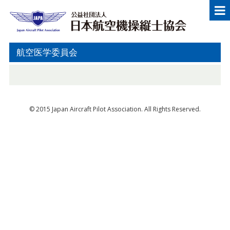
メニュー
Japan Aircraft Pilot Association
公益
航空医学委員会
© 2015 Japan Aircraft Pilot Association. All Rights Reserved.