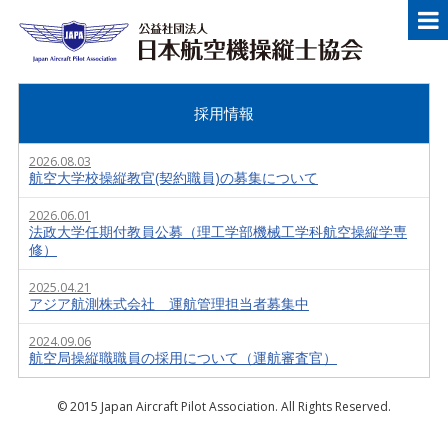
メニュー
Japan Aircraft Pilot Association
公益
採用情報
2026.08.03
航空大学校操縦教官(契約職員)の募集について
2026.06.01
法政大学任期付教員公募（理工学部機械工学科航空操縦学専
修）
2025.04.21
アジア航測株式会社 運航管理担当者募集中
2024.09.06
航空局操縦職職員の採用について（運航審査官）
© 2015 Japan Aircraft Pilot Association. All Rights Reserved.