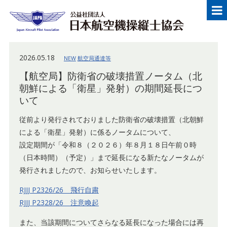
メニュー
Japan Aircraft Pilot Association
公益
2026.05.18
NEW
航空局通達等
【航空局】防衛省の破壊措置ノータム（北
朝鮮による「衛星」発射）の期間延長につ
いて
従前より発行されておりました防衛省の破壊措置（北朝鮮
による「衛星」発射）に係るノータムについて、
設定期間が「令和８（２０２６）年８月１８日午前０時
（日本時間）（予定）」まで延長になる新たなノータムが
発行されましたので、お知らせいたします。
RJJJ P2326/26 飛行自粛
RJJJ P2328/26 注意喚起
また、当該期間についてさらなる延長になった場合には再