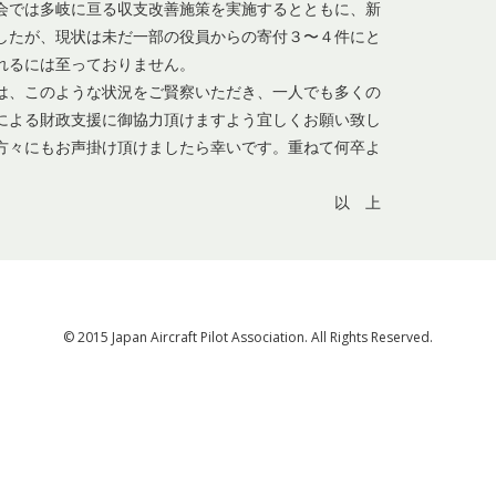
では多岐に亘る収支改善施策を実施するとともに、新
したが、現状は未だ一部の役員からの寄付３〜４件にと
れるには至っておりません。
、このような状況をご賢察いただき、一人でも多くの
による財政支援に御協力頂けますよう宜しくお願い致し
方々にもお声掛け頂けましたら幸いです。重ねて何卒よ
 上
© 2015 Japan Aircraft Pilot Association. All Rights Reserved.