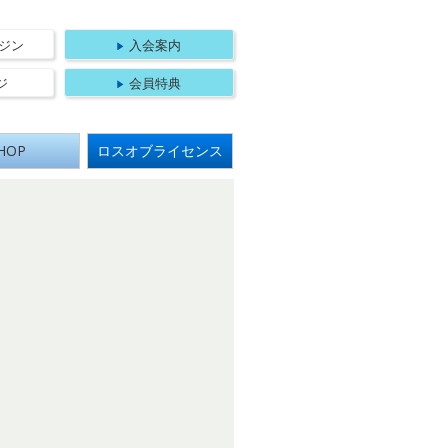
法人 日本航空機操縦士協会
ジン
入会案内
ジ
会員特典
HOP
ロスオブライセンス