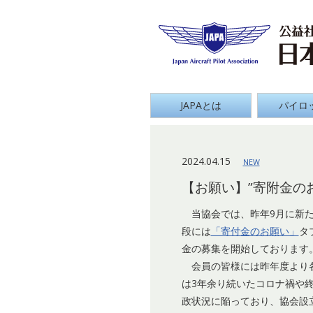
Japan
グローバルナビ
JAPAとは
パイロ
2024.04.15
NEW
【お願い】”寄附金のお
当協会では、昨年9月に新た
段には
「寄付金のお願い」
タ
金の募集を開始しております
会員の皆様には昨年度より各
は3年余り続いたコロナ禍や
政状況に陥っており、協会設