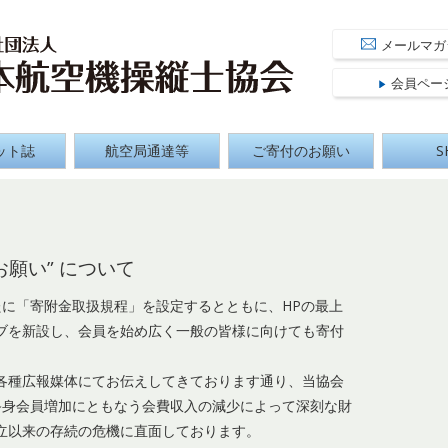
 Aircraft Pilot Association
公益社団
メールマガ
会員ペー
ット誌
航空局通達等
ご寄付のお願い
S
願い” について
に「寄附金取扱規程」を設定するとともに、HPの最上
ブを新設し、会員を始め広く一般の皆様に向けても寄付
。
種広報媒体にてお伝えしてきております通り、当協会
終身会員増加にともなう会費収入の減少によって深刻な財
立以来の存続の危機に直面しております。