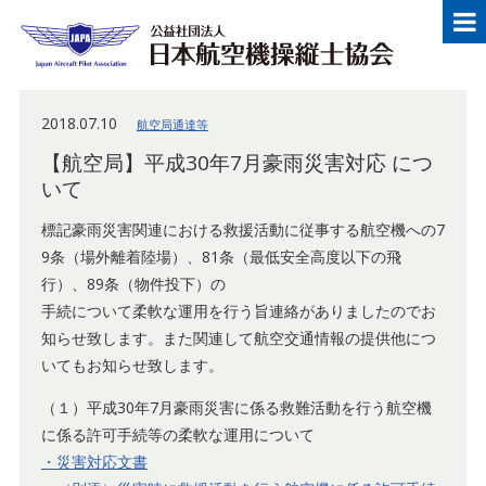
メニュー
Japan Aircraft Pilot Association
公益
2018.07.10
航空局通達等
【航空局】平成30年7月豪雨災害対応 につ
いて
標記豪雨災害関連における救援活動に従事する航空機への7
9条（場外離着陸場）、81条（最低安全高度以下の飛
行）、89条（物件投下）の
手続について柔軟な運用を行う旨連絡がありましたのでお
知らせ致します。また関連して航空交通情報の提供他につ
いてもお知らせ致します。
（１）平成30年7月豪雨災害に係る救難活動を行う航空機
に係る許可手続等の柔軟な運用について
・災害対応文書